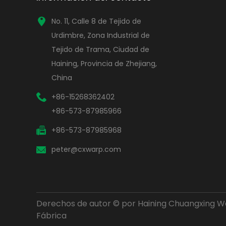
T
No. 11, Calle 8 de Tejido de
Urdimbre, Zona Industrial de
Tejido de Trama, Ciudad de
¿
Haining, Provincia de Zhejiang,
t
China
+86-15268362402
+86-573-87985966
+86-573-87985968
peter@cxwarp.com
Derechos de autor © por Haining Chuangxing War
Fábrica