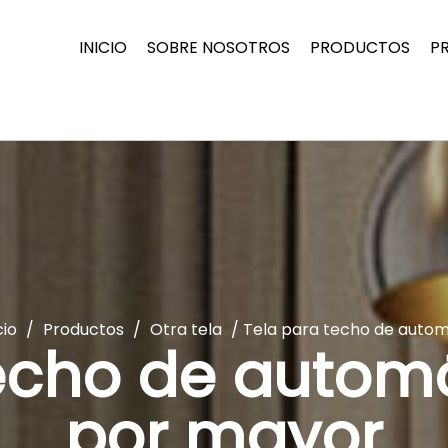
INICIO
SOBRE NOSOTROS
PRODUCTOS
P
cio
/
Productos
/
Otra tela
/
Tela para techo de autom
echo de automó
por mayor