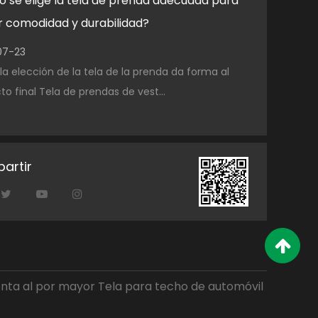
 se elige la tela de prenda adecuada para
¿Qué hace 
 comodidad y durabilidad?
el cuero ar
07-23
2026-07-17
a elección de la tela de la prenda da forma al
El papel del
producto final Tela de prendas de vest...
artir
nta al por mayor Tela para techo de automóvil