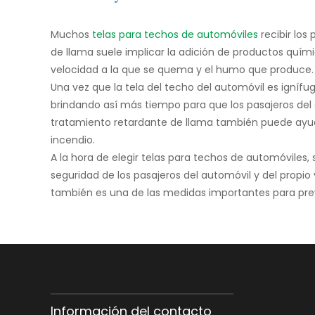
Muchos
telas para techos de automóviles
recibir lo
de llama suele implicar la adición de productos quími
velocidad a la que se quema y el humo que produce.
Una vez que la tela del techo del automóvil es ignífu
brindando así más tiempo para que los pasajeros del 
tratamiento retardante de llama también puede ayudar
incendio.
A la hora de elegir telas para techos de automóviles,
seguridad de los pasajeros del automóvil y del propio
también es una de las medidas importantes para prev
Información del contacto