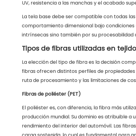
UV, resistencia a las manchas y el acabado supe
de
poliéster
La tela base debe ser compatible con todas las 
(PET)
comportamiento dimensional bajo condiciones d
3.2
intrínsecas sino también por su procesabilidad de
Fibras
Tipos de fibras utilizadas en tej
de
nailon
La elección del tipo de fibra es la decisión com
(poliamida)
fibras ofrecen distintos perfiles de propiedades 
3.3
ruta de procesamiento y las limitaciones de cos
Fibras
mezcladas
Fibras de poliéster (PET)
y
especiales
El poliéster es, con diferencia, la fibra más ut
4
producción mundial. Su dominio es atribuible a
Métodos
rendimiento del interior del automóvil. Las fibra
de
carga sostenida, lo cual es fundamental para ap