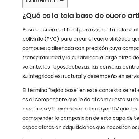
Contenido
1
¿Qué es la tela base de cuero art
¿Qué
es
Base de cuero artificial para coche.
La tela es e
la
polivinilo (PVC) para crear el cuero sintético que
tela
compuesta diseñada con precisión cuya composici
base
transpirabilidad y la durabilidad a largo plazo d
de
volante, los reposacabezas, las consolas central
cuero
artificial
su integridad estructural y desempeño en servic
para
El término "tejido base" en este contexto se re
automóviles?
es el componente que le da al compuesto su resis
2
mecánico y la exposición a los rayos UV que los m
La
estructura
comprender la composición de esta capa de teji
en
especialistas en adquisiciones que necesitan esp
capas