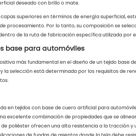
rficial deseado con brillo o mate.
capas superiores en términos de energía superficial, est
e procesamiento. Por lo tanto, su composición se selec
ntro de la ruta de fabricación específica utilizada por el
idos base para automóviles
positiva más fundamental en el diseño de un tejido base de 
y la selección está determinada por los requisitos de rend
tos.
ilizada en tejidos con base de cuero artificial para automó
 una excelente combinación de propiedades que se alinea
s de poliéster ofrecen una alta resistencia a la tracción 
licaciones de fundas de asientos donde la tela debe resi