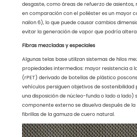
desgaste, como áreas de refuerzo de asientos,
punto
en comparación con el poliéster es un mayor 
4.3
Telas
nailon 6), lo que puede causar cambios dimens
base
evitar la generación de vapor que podría alterar
no
Fibras mezcladas y especiales
tejidas
5
Algunas telas base utilizan sistemas de hilos me
Parámetros
propiedades intermedios: mayor resistencia a la 
clave
(rPET) derivado de botellas de plástico poscon
de
vehículos persiguen objetivos de sostenibilidad
composición
una disposición de núcleo-funda o lado a lado) 
y
sus
componente externo se disuelva después de la f
implicaciones
fibrillas de la gamuza de cuero natural.
en
el