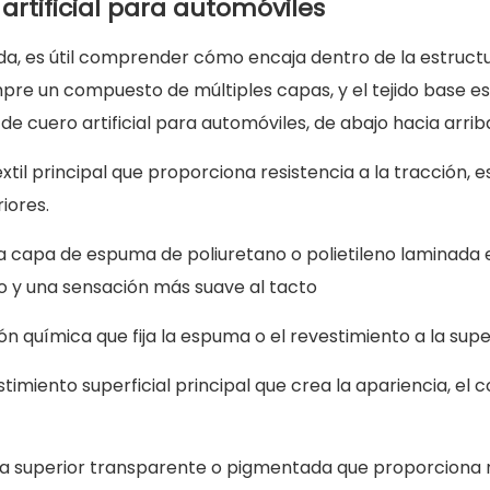
artificial para automóviles
da, es útil comprender cómo encaja dentro de la estructu
mpre un compuesto de múltiples capas, y el tejido base e
de cuero artificial para automóviles, de abajo hacia arrib
extil principal que proporciona resistencia a la tracción, 
iores.
a capa de espuma de poliuretano o polietileno laminada en
o y una sensación más suave al tacto
n química que fija la espuma o el revestimiento a la super
stimiento superficial principal que crea la apariencia, el co
 superior transparente o pigmentada que proporciona resi