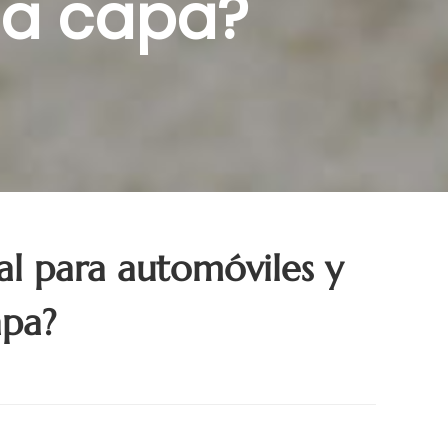
da capa?
ial para automóviles y
apa?