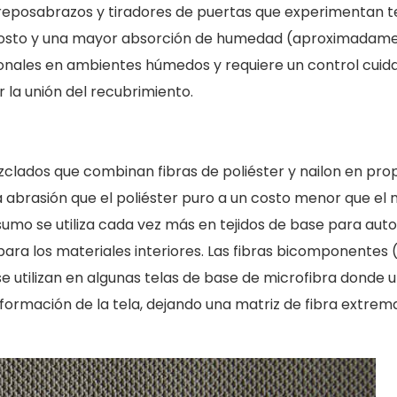
 reposabrazos y tiradores de puertas que experimentan 
costo y una mayor absorción de humedad (aproximadament
ionales en ambientes húmedos y requiere un control cuid
 la unión del recubrimiento.
zclados que combinan fibras de poliéster y nailon en prop
abrasión que el poliéster puro a un costo menor que el na
sumo se utiliza cada vez más en tejidos de base para aut
 para los materiales interiores. Las fibras bicomponente
se utilizan en algunas telas de base de microfibra donde 
ormación de la tela, dejando una matriz de fibra extrem