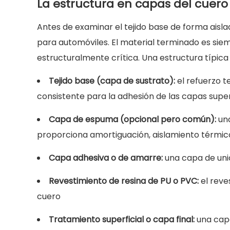
La estructura en capas del cuero 
del
cuero
Antes de examinar el tejido base de forma aisla
artificial
para automóviles. El material terminado es sie
para
estructuralmente crítica. Una estructura típica 
automóviles
3
Tejido base (capa de sustrato):
el refuerzo t
Tipos
consistente para la adhesión de las capas super
de
fibras
Capa de espuma (opcional pero común):
un
utilizadas
proporciona amortiguación, aislamiento térmic
en
Capa adhesiva o de amarre:
una capa de unió
tejidos
base
Revestimiento de resina de PU o PVC:
el reve
para
cuero
automóviles
3.1
Tratamiento superficial o capa final:
una capa
Fibras