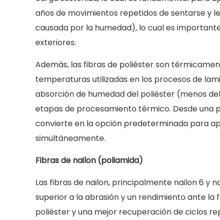
construcción
años de movimientos repetidos de sentarse y lev
de
causada por la humedad), lo cual es importan
telas
exteriores.
y
su
Además, las fibras de poliéster son térmicamen
efecto
temperaturas utilizadas en los procesos de lami
sobre
absorción de humedad del poliéster (menos del 
el
etapas de procesamiento térmico. Desde una pers
rendimiento
4.1
convierte en la opción predeterminada para ap
Telas
simultáneamente.
base
Fibras de nailon (poliamida)
tejidas
4.2
Las fibras de nailon, principalmente nailon 6 y n
Tejidos
superior a la abrasión y un rendimiento ante la 
básicos
poliéster y una mejor recuperación de ciclos rep
de