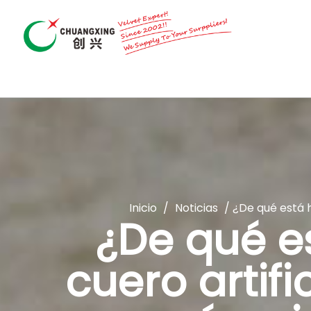
Inicio
/
Noticias
/
¿De qué está h
¿De qué e
cuero artif