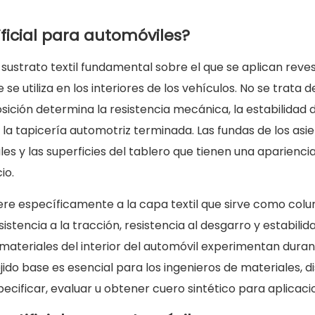
ificial para automóviles?
l sustrato textil fundamental sobre el que se aplican rev
 se utiliza en los interiores de los vehículos. No se trata 
ón determina la resistencia mecánica, la estabilidad dim
e la tapicería automotriz terminada. Las fundas de los asie
es y las superficies del tablero que tienen una aparienci
io.
fiere específicamente a la capa textil que sirve como col
tencia a la tracción, resistencia al desgarro y estabilida
ateriales del interior del automóvil experimentan durante 
do base es esencial para los ingenieros de materiales, d
ecificar, evaluar u obtener cuero sintético para aplicaci