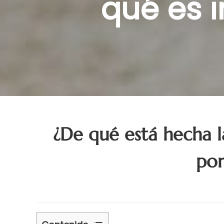
qué es 
¿De qué está hecha la
por