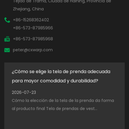
Tejido de Trama, Ciudad de Haining, Provincia de
Zhejiang, China
+86-15268362402
+86-573-87985966
+86-573-87985968
peter@cxwarp.com
¿Cómo se elige la tela de prenda adecuada
¿Qu
para mayor comodidad y durabilidad?
para
2026-07-23
202
Cómo la elección de la tela de la prenda da forma
El p
al producto final Tela de prendas de vest...