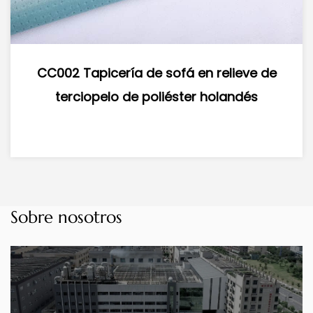
sofá en relieve de
CC007 Tapicería D
iéster holandés
Supersónico Terciopelo 
Holandés Tercio
Sobre nosotros