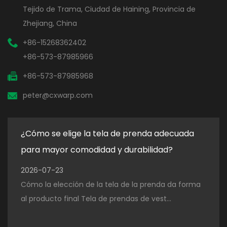
Tejido de Trama, Ciudad de Haining, Provincia de
Zhejiang, China
+86-15268362402
+86-573-87985966
+86-573-87985968
peter@cxwarp.com
¿Cómo se elige la tela de prenda adecuada
¿Qu
para mayor comodidad y durabilidad?
para
2026-07-23
202
Cómo la elección de la tela de la prenda da forma
El p
al producto final Tela de prendas de vest...