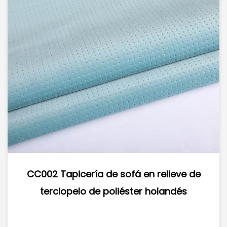
 sofá en relieve de
CC007 Tapicería 
oliéster holandés
Supersónico Terciopelo
Holandés Terci