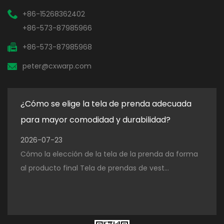
+86-15268362402
+86-573-87985966
+86-573-87985968
peter@cxwarp.com
¿Cómo se elige la tela de prenda adecuada
¿Qu
para mayor comodidad y durabilidad?
para
2026-07-23
202
Cómo la elección de la tela de la prenda da forma
El p
al producto final Tela de prendas de vest...